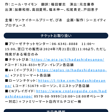
作：ニール・サイモン 翻訳：福田響志 演出：元吉庸泰
出演：加藤和樹、高田夏帆、福本伸一、松尾貴史、戸田恵子
主催：サンケイホールブリーゼ、ぴあ 企画・製作：シーエイティ
プロデュース
チケットお取り扱い
■ブリーゼチケットセンター：06-6341-8888 11:00～
15:00、窓口での販売は2024年7月21日(日)11:00より、ただし
残席がある場合のみ
■チケットぴあ：
https://w.pia.jp/t/hadashidesanpo/
Pコード：526-833+セブン-イレブン各店舗
■e+（イープラス）：
https://eplus.jp/hadashidesanpo-
o/
+ファミリーマート各店舗
■ローソンチケット：
https://l-tike.com/hadashidesan
po/
Lコード：51679 +ローソン、ミニストップ各店舗
■CNプレイガイド：
https://www.cnplayguide.com/had
ashidesanpo/
0570-08-9999（10:00～18:00オペレータ
ー対応）＋ファミリーマート店内マルチコピー機
当日券情報