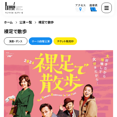
アクセス
座席表
ホーム
公演一覧
裸足で散歩
裸足で散歩
演劇・ダンス
ホール自催公演
チケット発売中